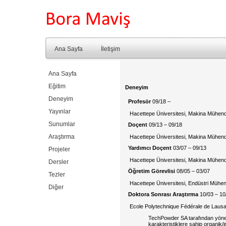
Ana Sayfa
İletişim
Ana Sayfa
Eğitim
Deneyim
Deneyim
Profesör
09/18 –
Yayınlar
Hacettepe Üniversitesi, Makina Mühendi
Sunumlar
Doçent
09/13 – 09/18
Araştırma
Hacettepe Üniversitesi, Makina Mühendi
Yardımcı Doçent
03/07 – 09/13
Projeler
Hacettepe Üniversitesi, Makina Mühendi
Dersler
Öğretim Görevlisi
08/05 – 03/07
Tezler
Hacettepe Üniversitesi, Endüstri Mühen
Diğer
Doktora Sonrası Araştırma
10/03 – 10
Ecole Polytechnique Fédérale de Lausa
TechPowder SA tarafından yönetile
karakteristiklere sahip organik/i